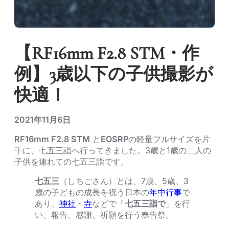
【RF16mm F2.8 STM・作
例】3歳以下の子供撮影が
快適！
2021年11月6日
RF16mm F2.8 STM
と
EOSRP
の軽量フルサイズを片
手に、七五三詣へ行ってきました。3歳と1歳の二人の
子供を連れての七五三詣です。
七五三
（しちごさん）とは、7歳、5歳、3
歳の子どもの成長を祝う日本の
年中行事
で
あり、
神社
・
寺
などで「
七五三詣で
」を行
い、報告、感謝、祈願を行う奉告祭。