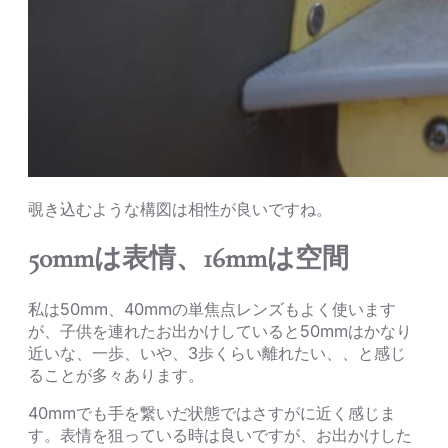
覗き込むような構図は相性が良いですね。
50mmは表情、16mmは空間
私は50mm、40mmの単焦点レンズもよく使います
が、子供を連れたお出かけしていると50mmはかなり
近いな、一歩、いや、3歩くらい離れたい、、と感じ
ることが多々あります。
40mmでも手を繋いだ状態ではさすがに近く感じま
す。表情を狙っている時は良いですが、お出かけした