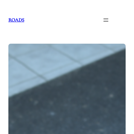
内
容
を
ROADS
ス
キ
ッ
プ