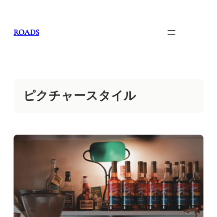
内
容
を
ROADS
ス
キ
ッ
プ
ピクチャースタイル