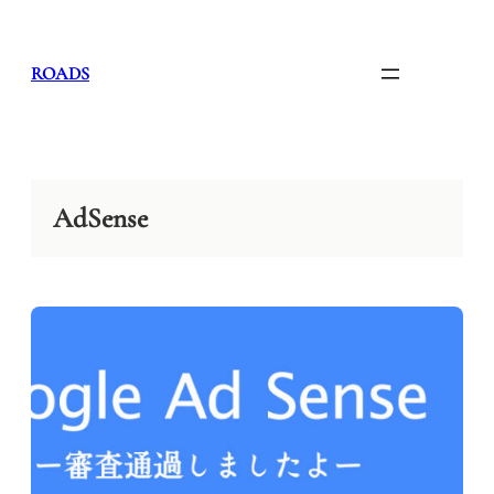
内
容
を
ROADS
ス
キ
ッ
プ
AdSense