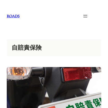
内
容
を
ROADS
ス
キ
ッ
プ
自賠責保険