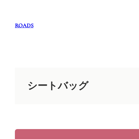
内
容
を
ROADS
ス
キ
ッ
プ
シートバッグ