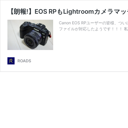
【朗報!】EOS RPもLightroomカメ
Canon EOS RPユーザーの皆様、つい
ファイルが対応したようです！！！ 私は今
ROADS