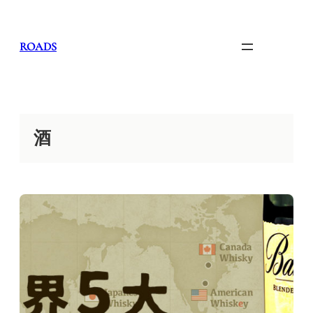
内
容
を
ROADS
ス
キ
ッ
プ
酒