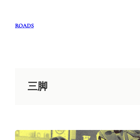
内
容
を
ROADS
ス
キ
ッ
プ
三脚